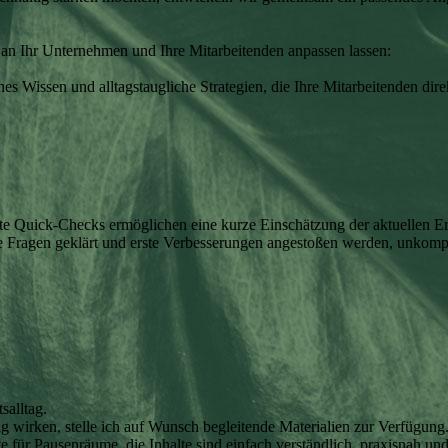
el an Ihr Unternehmen und Ihre Mitarbeitenden anpassen lassen:
ahes Wissen und alltagstaugliche Strategien, die Ihre Mitarbeitenden d
nte Quick-Checks ermöglichen eine kurze Einschätzung der aktuellen E
elle Fragen geklärt und erste Verbesserungen angestoßen werden, unkom
salltag.
ig wirken, stelle ich auf Wunsch begleitende Materialien zur Verfügung
ür Pausenräume, die Inhalte sind einfach verständlich, praxisnah und 