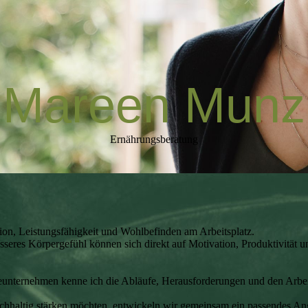
Mareen Munz
Ernährungsberatung
ion, Leistungsfähigkeit und Wohlbefinden am Arbeitsplatz.
esseres Körpergefühl können sich direkt auf Motivation, Produktivität 
ieunternehmen kenne ich die Abläufe, Herausforderungen und den Arbeit
chhaltig stärken möchten, entwickeln wir gemeinsam ein passendes An