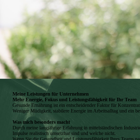
Meine Leistungen für Unternehmen
Mehr Energie, Fokus und Leistungsfähigkeit für Ihr Team
Gesunde Ernährung ist ein entscheidender Faktor für Konzentrat
Weniger Müdigkeit, stabilere Energie im Arbeitsalltag und ein b
Was mich besonders macht
Durch meine langjährige Erfahrung in mittelständischen Industr
Impulse realistisch umsetzbar sind und welche nicht.
Wenn Sie die Gesundheit und Leistungsfähigkeit Ihres Teams na