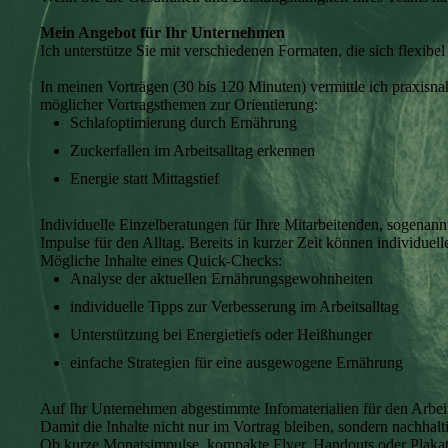
Mein Angebot für Ihr Unternehmen
Ich unterstütze Sie mit verschiedenen Formaten, die sich flexib
In meinen Vorträgen (30 bis 120 Minuten) vermittle ich praxisn
möglicher Vortragsthemen zur Orientierung:
Schlafoptimierung durch Ernährung
Zuckerfallen im Arbeitsalltag erkennen
Energie statt Mittagstief
Individuelle Einzelberatungen für Ihre Mitarbeitenden, sogenan
Impulse für den Alltag. Bereits in kurzer Zeit können individu
Mögliche Inhalte eines Quick-Checks:
Analyse der aktuellen Ernährungsgewohnheiten
individuelle Tipps zur Verbesserung im Arbeitsalltag
Unterstützung bei Energietiefs oder Heißhunger
einfache Strategien für eine ausgewogene Ernährung
Auf Ihr Unternehmen abgestimmte Infomaterialien für den Arbeit
Damit die Inhalte nicht nur im Vortrag bleiben, sondern nachhalt
Ob kurze Monatsimpulse, kompakte Flyer, Handouts oder Plakate f